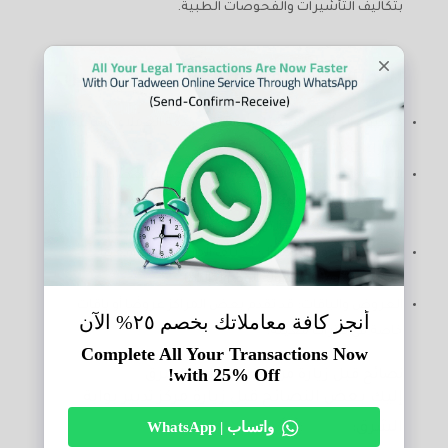
بتكاليف التأشيرات والفحوصات الطبية.
الاختلافات المحتملة بين مراكز تدبير:
مستوى الخدمة: قد يختلف مستوى خدمة العملاء وسرعة
الإجراءات من مركز إلى آخر.
التخصص في جنسيات معينة: قد تتخصص بعض المراكز
في استقدام عمالة من جنسيات معينة بناءً على خبرتها
وعلاقاتها مع وكالات التوظيف في تلك الدول.
الموقع وسهولة الوصول: تختلف المراكز في مواقعها
الجغرافية ومدى سهولة الوصول إليها.
العروض والباقات: قد تقدم بعض المراكز عروضًا أو باقات
خاصة في فترات معينة.
نصائح قبل زيارة مركز تدبير بوابة الشرق
إليك بعض النصائح قبل زيارة مركز تدبير بوابة
الشرق: