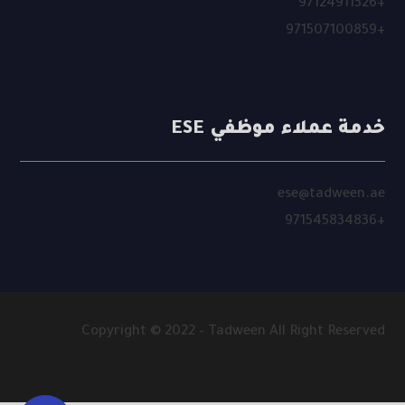
+97124911326
+971507100859
خدمة عملاء موظفي ESE
ese@tadween.ae
+971545834836
Copyright © 2022 – Tadween All Right Reserved