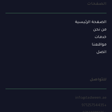
الصفحات
الصفحة الرئيسية
من نحن
خدمات
مواقعنا
اتصل
للتواصل
info@tadween.ae
+97125754435