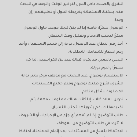
الشرق بالضبط داخل المول لتوفير الوقت والجهد في البحث
عنه. يمكنك الاستعانة بخريطة المول أو تطبيقهم (إن
وجد).
الوصول مبكرًا: خاصة إذا لم يكن لديك موعد، حاول الوصول
مبكرًا لتجنب الازدحام وتقليل وقت الانتظار.
أخذ رقم انتظار: عند الوصول، توجه إلى قسم الاستقبال وأخذ
رقم انتظار للمعاملة المطلوبة.
التحلي بالصبر: قد يكون هناك عدد من المراجعين، لذا كن
صبورًا والتزم دورك.
الاستفسار بوضوح: عند التحدث مع موظف مركز تدبير بوابة
الشرق، اشرح طلبك بوضوح وقدم جميع المستندات
المطلوبة بشكل منظم.
تدوين الملاحظات: إذا كانت هناك معلومات مهمة يتم
تقديمها لك، قم بتدوينها لتجنب النسيان.
طلب التوضيح: إذا لم تفهم أي جزء من الإجراءات أو الشروط،
لا تتردد في طلب التوضيح من الموظف.
الاحتفاظ بنسخ من المستندات: بعد إتمام المعاملة، احتفظ