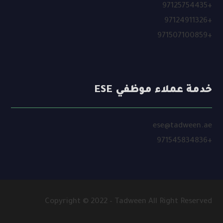
+97125754435
+97124911326
+971507100859
خدمة عملاء موظفي ESE
ese@tadween.ae
+971545834836
Copyright © 2022 – Tadween All Right Reserved