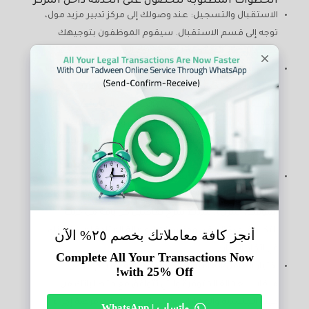
الخطوات المطلوبة للحصول على الخدمة داخل المركز
الاستقبال والتسجيل: عند وصولك إلى مركز تدبير مزيد مول،
توجه إلى قسم الاستقبال. سيقوم الموظفون بتوجيهك
وتسجيل بياناتك الأولية لمعرفة نوع الخدمة التي تحتاجها.
تحديد نوع الخدمة: بناءً على احتياجاتك، سيساعدك الموظف
في تحديد نوع الخدمة المطلوبة. تشمل خدمات تدبير عادةً
استقدام العمالة المنزلية (مثل الخادمات، المربيات،
السائقين، الطهاة)، وتأشيرات الدخول، ونقل الكفالات،
وتدريب العمالة، وتقديم الدعم وحل المشكلات بين العمال
وأصحاب العمل.
اختيار الباقة المناسبة: يقدم مركز تدبير باقات مختلفة
تتناسب مع الاحتياجات المتنوعة (مثل باقات التوظيف الدائم،
المؤقت، المرن). سيتم شرح تفاصيل كل باقة من حيث
التكلفة، مدة العقد، وجنسيات العمالة المتاحة لمساعدتك
في اتخاذ القرار.
اختيار العامل/العاملة: بعد اختيار الباقة، سيتم عرض
ملفات العمالة المتوفرة والتي تتوافق مع متطلباتك من
حيث الجنسية والمهارات والخبرة. قد تتاح لك فرصة إجراء