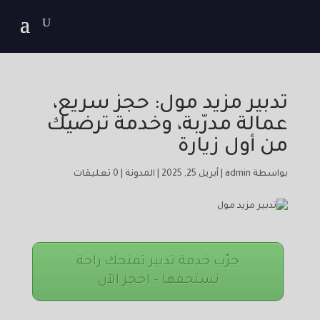
تدبير مزيد مول: حجز سريع،
عمالة مدرّبة، وخدمة ترضيك
من أول زيارة
بواسطة
admin
|
أبريل 25, 2025
|
المدونة
|
0 تعليقات
جرّب خدمة تدبير تمنحك راحة
تستحقها – احجز الآن