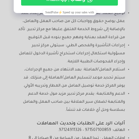
مقابلة مع المرشحين المختارين.
توقيع العقد: بعد اختيار العامل المناسب، سيتم إعداد عقد
عمل يوضح حقوق وواجبات كل من صاحب العمل والعامل،
بالإضافة إلى شروط الخدمة المتفق عليها مع مركز تدبير. تأكد
من قراءة العقد بعناية وفهم جميع بنوده قبل التوقيع.
إجراءات التأشيرة والفحص الطبي: سيتولى مركز تدبير
مسؤولية استكمال إجراءات استخراج تأشيرة الدخول للعامل
وإجراء الفحوصات الطبية اللازمة.
استلام العامل/العاملة: بعد الانتهاء من جميع الإجراءات،
سيتم تحديد موعد لتسليم العامل/العاملة إلى منزلك. قد
يوفر المركز خدمة توصيل العامل من المطار وتدريبه الأولي.
الدعم والمتابعة: يقدم مركز تدبير مزيد مول خدمة الدعم
والمتابعة لضمان سير العلاقة بين صاحب العمل والعامل
بسلاسة وحل أي خلافات قد تنشأ.
آليات الرد على الطلبات وتحديث المعاملات
الهاتف: 971507100859 – 97124911326.
اوقات العمل : تبدا العمل من الساعة من 8 صباحا الى 8